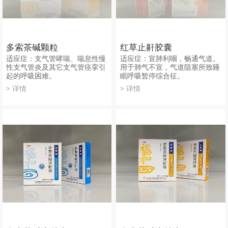
多索茶碱颗粒
红草止鼾胶囊
适应症：支气管哮喘、喘息性慢
适应症：宣肺利咽，畅通气道。
性支气管炎及其它支气管痉挛引
用于肺气不宣，气道阻塞所致睡
起的呼吸困难。
眠呼吸暂停综合征。
> 详情
> 详情