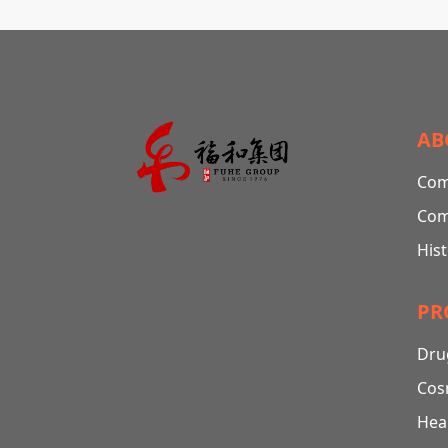
四大部分，其中主厂区占地面积为12万平
方米。
AB
Com
Com
His
PR
Dru
Cos
Hea