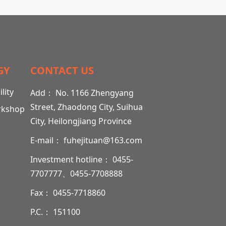
食品、中药破壁饮片、中药配方颗粒、双黄
连泡腾片等重磅产品。
GY
CONTACT US
lity
Add： No. 1166 Zhengyang
Street, Zhaodong City, Suihua
rkshop
City, Heilongjiang Province
E-mail： fuhejituan@163.com
Investment hotline： 0455-
7707777、0455-7708888
Fax： 0455-7718860
P.C.： 151100