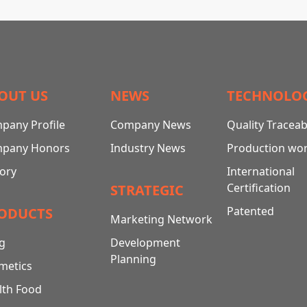
OUT US
NEWS
TECHNOLO
pany Profile
Company News
Quality Traceabi
pany Honors
Industry News
Production wo
tory
International
Certification
STRATEGIC
Patented
ODUCTS
Marketing Network
g
Development
Planning
metics
lth Food