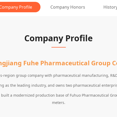
Company Profile
Company Honors
Histor
Company Profile
ngjiang Fuhe Pharmaceutical Group Co
oss-region group company with pharmaceutical manufacturing, R&
 as the leading industry, and owns two pharmaceutical enterpri
as built a modernized production base of Fuhuo Pharmaceutical Gro
meters.