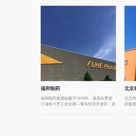
福和制药
北京
福和制药集团始建于1976年，座落在黑龙
北京
江省哈大齐工业走廊—肇东经济开发区，是
药集
集生产、销售、研发为一体的药业公司，是
开发区
全国最大的生产哮喘病和皮肤病药物的工业
米，
园区，是国内产品品种和剂型最全的产业实
地。
体之一。经过不断进取，目前已发展成为含
和致
有主厂区、原料厂区、新原料厂区、老厂区
代化